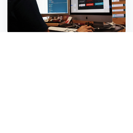
Nova Tech Solutions
Ein digitales Erlebnis, das konvertiert. Für das IT-
Unternehmen Nova Tech haben wir eine hochmoderne,
responsive Website entworfen. Der Fokus lag auf einer
klaren Nutzerführung (UX), extrem schnellen Ladezeiten
und einem futuristischen Dark-Mode-Design.
PROJEKT ANSEHEN